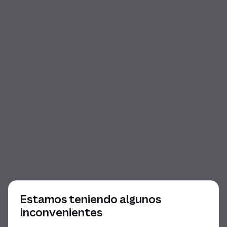
Comienzo del diálogo
Estamos teniendo algunos
inconvenientes